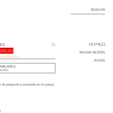
BUSCAR
0
TES
CESTA
990,00
INICIAR SESIÓN
SIN INTERESES
AYUDA
IMILARES
GOTADO
le de pespunte a contraste en el cuerpo.
S