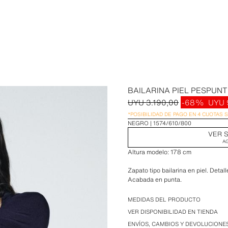
BAILARINA PIEL PESPUN
UYU 3.190,00
-68%
UYU 
*POSIBILIDAD DE PAGO EN 4 CUOTAS 
NEGRO
1574/610/800
VER S
A
Altura modelo: 178 cm
Zapato tipo bailarina en piel. Detal
Acabada en punta.
Altura de la suela: 0,5 cm
MEDIDAS DEL PRODUCTO
VER DISPONIBILIDAD EN TIENDA
ENVÍOS, CAMBIOS Y DEVOLUCIONE