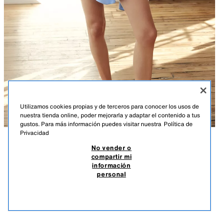
Utilizamos cookies propias y de terceros para conocer los usos de
nuestra tienda online, poder mejorarla y adaptar el contenido a tus
gustos. Para más información puedes visitar nuestra
Política de
Privacidad
No vender o
DESCRIPCIÓN
COMPOSICIÓN
MEDIDAS
compartir mi
información
VESTIDO CORTO SATINADO BAJO ASIMÉTRICO
Vestido corto confeccionado en tejido satinado. Escote drapeado y
personal
tirantes finos ajustables. Bajo acabado asimétrico. Cierre lateral con
$ 59,90
-80%
$ 11,98
cremallera oculta en costura.
$ 11
CELESTE
3152/350/403
VER SIMILARES
AGOTADO