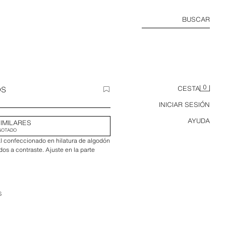
BUSCAR
0
OS
CESTA
INICIAR SESIÓN
AYUDA
IMILARES
GOTADO
al confeccionado en hilatura de algodón
os a contraste. Ajuste en la parte
S