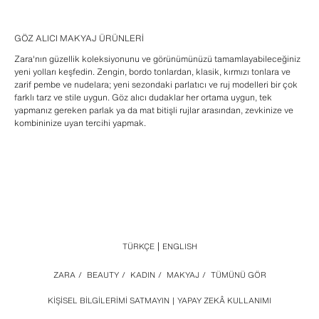
GÖZ ALICI MAKYAJ ÜRÜNLERI
Zara'nın güzellik koleksiyonunu ve görünümünüzü tamamlayabileceğiniz
yeni yolları keşfedin. Zengin, bordo tonlardan, klasik, kırmızı tonlara ve
zarif pembe ve nudelara; yeni sezondaki parlatıcı ve ruj modelleri bir çok
farklı tarz ve stile uygun. Göz alıcı dudaklar her ortama uygun, tek
yapmanız gereken parlak ya da mat bitişli rujlar arasından, zevkinize ve
kombininize uyan tercihi yapmak.
TÜRKÇE
ENGLISH
ZARA
/
BEAUTY
/
KADIN
/
MAKYAJ
/
TÜMÜNÜ GÖR
KIŞISEL BILGILERIMI SATMAYIN
YAPAY ZEKÂ KULLANIMI