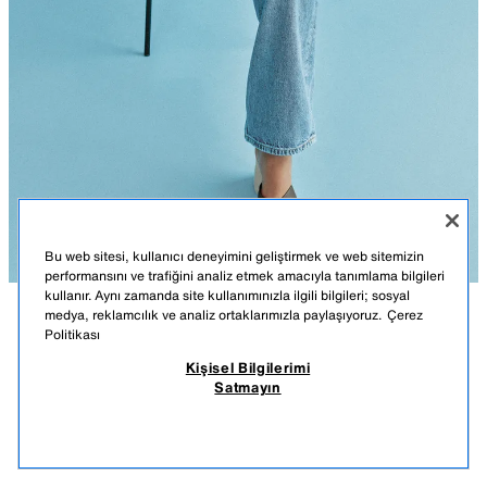
Bu web sitesi, kullanıcı deneyimini geliştirmek ve web sitemizin
performansını ve trafiğini analiz etmek amacıyla tanımlama bilgileri
kullanır. Aynı zamanda site kullanımınızla ilgili bilgileri; sosyal
medya, reklamcılık ve analiz ortaklarımızla paylaşıyoruz.
Çerez
AÇIKLAMA
MALZEMELER
ÖLÇÜLER
Politikası
Kişisel Bilgilerimi
ÇAPRAZ PLATFORM
Modelin boyu: 175 cm
Satmayın
1.290,00 TL
-46%
690,00 TL
Topuklu dolgu topuklu sandalet. Önü çapraz bant detaylı. Kontrast örgülü
690,
efektli taban. Yuvarlak burunlu.
BENZER ÜRÜNLER
TÜKENDİ
KAHVERENGI
2364/710/700
Topuk yüksekliği: 9 cm