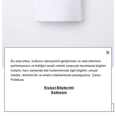
Bu web sitesi, kullanıcı deneyimini geliştirmek ve web sitemizin
performansını ve trafiğini analiz etmek amacıyla tanımlama bilgileri
kullanır. Aynı zamanda site kullanımınızla ilgili bilgileri; sosyal
medya, reklamcılık ve analiz ortaklarımızla paylaşıyoruz.
Çerez
AÇIKLAMA
RENK
MALZEMELER
ÖLÇÜLER
Politikası
Kişisel Bilgilerimi
FİTİLLİ ÇAPRAZ ASKILI T-SHIRT
Bisiklet yaka, kolsuz, fitilli t-shirt.
Satmayın
BEYAZ
4424/615/250
390,00 TL
39
EKLE