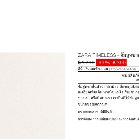
ZARA TIMELESS - จั๊มสูทขาสั
฿ 1,290
-69%
฿ 390
สีน้ำเงินอมเขียวอ่อน
2582/346/484
ชมผลิตภัณ
สิ
จั๊มสูทขาสั้นทำจากผ้าฝ้าย มีกระดุมป
ละเอียดเพิ่มเติม หากไม่แน่ใจเรื่องข
ของเรา หรือติดต่อเรา เรายินดีให้ข้อ
ขนาดของผลิตภัณฑ์
ตรวจสอบสาขาที่มีสินค้า
การจัดส่ง การเปลี่ยนแปลงและการคืนสินค