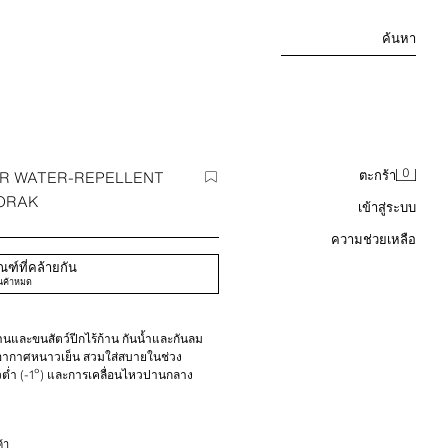
ค้นหา
0
R WATER-REPELLENT
ตะกร้า
ORAK
เข้าสู่ระบบ
ความช่วยเหลือ
ฑ์ที่คล้ายกัน
นค้าหมด
ก้านและขนสัตว์ปีกไร้ก้าน กันน้ำและกันลม
ากาศหนาวเย็น สวมใส่สบายในช่วง
วต่ำ (-1º) และการเคลื่อนไหวปานกลาง
วยเชือกผูก และแขนยาวพร้อมข้อมือด้านในที่มี
ุด้วยผ้าฟลีซด้านในและปิดด้วยซิป สายรัด
 ชายเสื้อด้านข้างมีซิป เปิดปิดด้านหน้า
้า