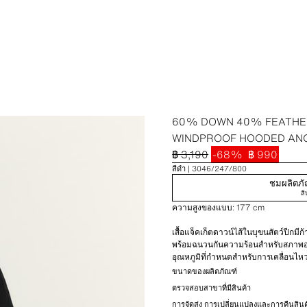
60% DOWN 40% FEATHE
WINDPROOF HOODED AN
฿ 3,190
-68%
฿ 990
สีดำ
3046/247/800
ชมผลิตภัณ
สิ
ความสูงของแบบ: 177 cm
เสื้อแจ็คเก็ตดาวน์ไส้ในบุขนสัตว์ปีกมี
พร้อมฉนวนกันความร้อนสำหรับสภาพอ
อุณหภูมิที่กำหนดสำหรับการเคลื่อนไห
(-37ºC) คอเสื้อสูงพร้อมฮู้ดปรับได้ด้
ขนาดของผลิตภัณฑ์
ช่องสำหรับนิ้วหัวแม่มือ กระเป๋าหน้าบ
ตรวจสอบสาขาที่มีสินค้า
ด้านในสำหรับแขวนเสื้อแจ็คเก็ตจากไหล่
การจัดส่ง การเปลี่ยนแปลงและการคืนสินค
ด้วยซิปซ่อนและกระดุมแป๊ก