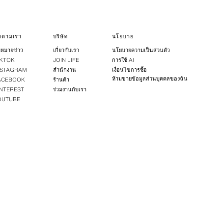
ิดตามเรา
บริษัท
นโยบาย
หมายข่าว
เกี่ยวกับเรา
นโยบายความเป็นส่วนตัว
IKTOK
JOIN LIFE
การใช้ AI
NSTAGRAM
สำนักงาน
เงื่อนไขการซื้อ
ห้ามขายข้อมูลส่วนบุคคลของฉัน
ACEBOOK
ร้านค้า
INTEREST
ร่วมงานกับเรา
OUTUBE