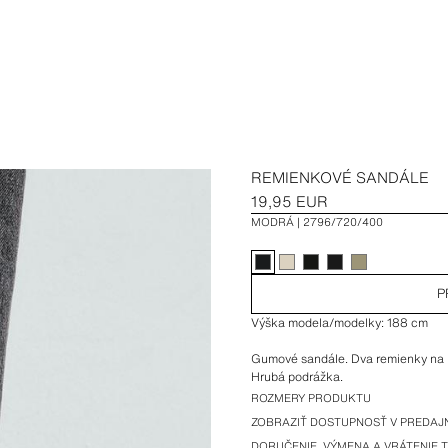
REMIENKOVÉ SANDÁLE
19,95 EUR
MODRÁ
2796/720/400
P
Výška modela/modelky: 188 cm
Gumové sandále. Dva remienky na pr
Hrubá podrážka.
ROZMERY PRODUKTU
ZOBRAZIŤ DOSTUPNOSŤ V PREDAJ
DORUČENIE, VÝMENA A VRÁTENIE 