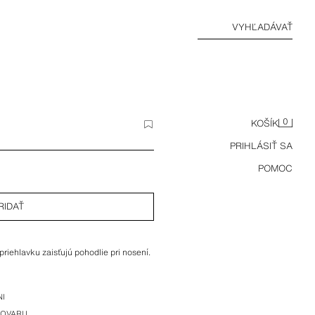
VYHĽADÁVAŤ
0
KOŠÍK
PRIHLÁSIŤ SA
POMOC
RIDAŤ
iehlavku zaisťujú pohodlie pri nosení.
NI
TOVARU