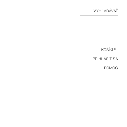
VYHĽADÁVAŤ
0
KOŠÍK
PRIHLÁSIŤ SA
POMOC
PLETENÝ KARDIGÁN S KVETINOVOU VÝŠIVKOU