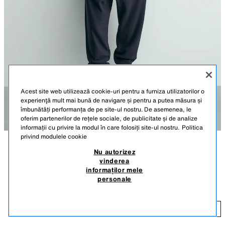
Acest site web utilizează cookie-uri pentru a furniza utilizatorilor o
experienţă mult mai bună de navigare și pentru a putea măsura și
îmbunătăți performanța de pe site-ul nostru. De asemenea, le
oferim partenerilor de rețele sociale, de publicitate și de analize
informații cu privire la modul în care folosiți site-ul nostru.
Politica
privind modulele cookie
Nu autorizez
DESCRIERE
COMPOZIȚIE
DIMENSIUNI
vinderea
DE LA 24.06 PÂNĂ LA 14.09
informaților mele
Înălțime model: 185 cm
CĂMAȘĂ RELAXED FIT CU STRUCTURĂ ÎN CAROURI
personale
149,90 LEI
-60%
59,90 LEI
Cămașă relaxed fit confecționată din țesătură texturată. Guler cu rever.
Mânecă scurtă. Închidere frontală cu rând de nasturi.
59
PORTOCALIU
3990/400/115
ADĂUGARE