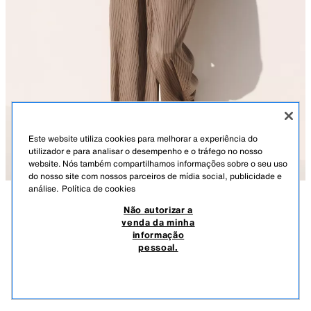
Este website utiliza cookies para melhorar a experiência do
utilizador e para analisar o desempenho e o tráfego no nosso
website. Nós também compartilhamos informações sobre o seu uso
do nosso site com nossos parceiros de mídia social, publicidade e
análise.
Política de cookies
Não autorizar a
DESCRIÇÃO
COMPOSIÇÃO
MEDIDAS
venda da minha
informação
SWEATER RISCAS LINHO - VISCOSE
Sweater relaxed fit de malha tecida em fios com linho e viscose. Decote
pessoal.
redondo amplo e manga comprida com punho ajustável com fita.
59,95 EUR
12,99 EUR
-83%
9,99 EUR
AREIA / PRETO
5755/003/088
9,99
VER SIMILARES
ESGOTADO