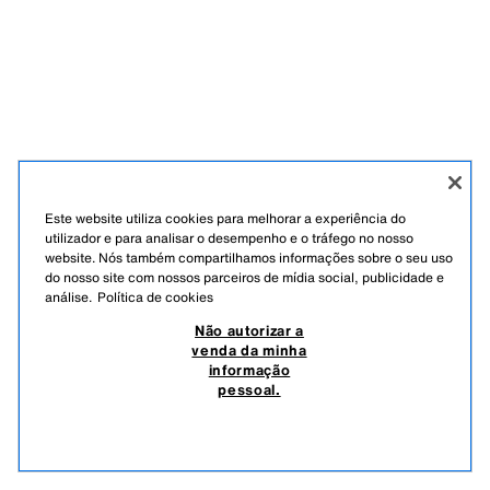
Este website utiliza cookies para melhorar a experiência do
utilizador e para analisar o desempenho e o tráfego no nosso
website. Nós também compartilhamos informações sobre o seu uso
do nosso site com nossos parceiros de mídia social, publicidade e
PORTUGUÊS
ENGLISH
análise.
Política de cookies
ZARA
/
CRIANÇAS
Não autorizar a
/
BEBÉ
/
SPECIAL EDITION
venda da minha
NÃO AUTORIZAR A VENDA DA MINHA INFORMAÇÃO PESSOAL.
informação
pessoal.
UTILIZAÇÃO DE IA