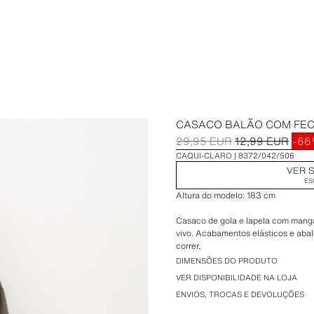
CASACO BALÃO COM FE
29,95 EUR
12,99 EUR
-6
CAQUI-CLARO
8372/042/506
VER S
ES
Altura do modelo: 183 cm
Casaco de gola e lapela com manga
vivo. Acabamentos elásticos e aba
correr.
DIMENSÕES DO PRODUTO
VER DISPONIBILIDADE NA LOJA
ENVIOS, TROCAS E DEVOLUÇÕES