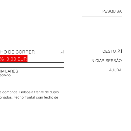
PESQUISA
0
CHO DE CORRER
CESTO
6%
9,99 EUR
INICIAR SESSÃO
AJUDA
IMILARES
GOTADO
 comprida. Bolsos à frente de duplo
lonados. Fecho frontal com fecho de