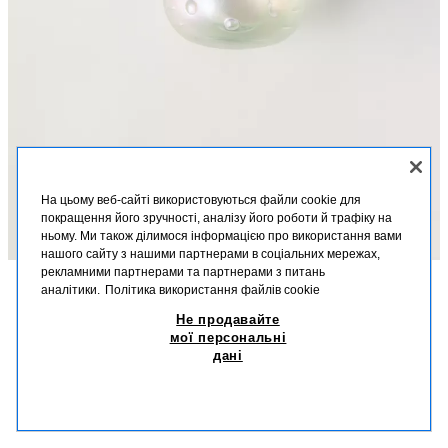
На цьому веб-сайті використовуються файли cookie для
покращення його зручності, аналізу його роботи й трафіку на
ньому. Ми також ділимося інформацією про використання вами
нашого сайту з нашими партнерами в соціальних мережах,
рекламними партнерами та партнерами з питань
аналітики.
Політика використання файлів cookie
ОПИС
РОЗМІРИ
РОЗМІРИ
Не продавайте
HELLO KITTY MAGIC RAINBOW 50 МЛ (1.69 FL.
+1 Розмір
OZ)
мої персональні
Туалетна вода. Іскристі парфуми з квітковим букетом і деревно-
дані
фруктовим ароматом. Чарівна нота бавовняного цукру з акордами
45,90 PLN
груші та флердоранжу.
45,9
0310/325/999
СХОЖІ ТОВАРИ
НЕМАЄ В НАЯВНОСТІ