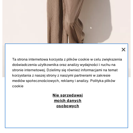
Ta strona internetowa korzysta z plików cookie w celu zwiększenia
doświadczenia użytkownika oraz analizy wydajności i ruchu na
stronie internetowej. Dzielimy się również informacjami na temat
korzystania z naszej strony z naszymi partnerami w zakresie
mediów społecznościowych, reklamy i analizy.
Polityka plików
cookie
OPIS
SWETER W PASKI Z LNU I WISKOZY
WYMIARY
Nie sprzedawaj
259,00 PLN
59,90 PLN
-33%
39,90 PLN
moich danych
Sweter z dzianiny z domieszką lnu i wiskozy. Luźny krój. Szeroki dekolt.
259,00 PLN CENA POCZĄTKOWA; 59,90 PLN NAJNIŻSZA CENA W OKRESIE 30 DNI
osobowych
Długie rękawy z regulowanymi mankietami z tasiemką.
PRZED WPROWADZENIEM OSTATNIEJ OBNIŻKI; 39,90 PLN OBNIŻONA CENA
PIASKOWO-CZARNY
5755/003/088
39,9
WYŚWIETL PODOBNE
BRAK DOSTĘPNOŚCI