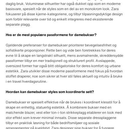
daglig bruk. Voluminøse silhuetter har også dukket opp som en moderne
basisvare, spesielt når de styles som en del av en monokrom look. Zara
fokuserer på disse kjerne-kategoriene, og tilbyr tilpasningsdyktige design
som forblir relevante over tid og enkelt integreres med eksisterende
separate plagg.
Hva er de mest populære passformene for damebukser?
Gjeldende preferanser for damebukser prioriterer bevegelsesfrihet og
sofistikerte proporsjoner. Rette ben og vide ben foretrekkes for deres
evne til å skape en langstrakt silhuett, mens avsmalnende, skreddersydde
passformer tilbyr en mer tradisjonell og strukturert profil. Avslappede,
oversized former har også blitt obligatoriske for deres komfort og urbane
estetikk. Zara utvikler disse moderne passformene med fokus på hvordan
stoffet draperer, noe som sikrer at hver stil føles aktuell og intuitiv å bruke
i en travel hverdagsrutine.
Hvordan kan damebukser styles som koordinerte sett?
Damebukser er spesielt effektive når de brukes i koordinert klesstil for å
skape en enhetlig, statuerlig estetikk. Å kombinere bukser med en
matchende blazer, vest eller ton-i-ton strikkeplagg etablerer en look med
stor effekt som krever minimal innsats. Disse separate dressplaggene
tilbyr en praktisk løsning for både bedriftsmiljøer og sosiale
arrangementer på kveldstid. Zara designer sine bukser for å fungere