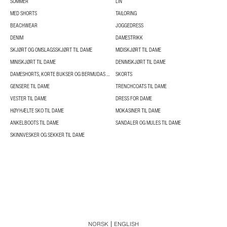
SOMMER
LIN
MED SHORTS
TAILORING
BEACHWEAR
JOGGEDRESS
DENIM
DAMESTRIKK
SKJØRT OG OMSLAGSSKJØRT TIL DAME
MIDISKJØRT TIL DAME
MINISKJØRT TIL DAME
DENIMSKJØRT TIL DAME
DAMESHORTS, KORTE BUKSER OG BERMUDAS TIL DAME
SKORTS
GENSERE TIL DAME
TRENCHCOATS TIL DAME
VESTER TIL DAME
DRESS FOR DAME
HØYHÆLTE SKO TIL DAME
MOKASINER TIL DAME
ANKELBOOTS TIL DAME
SANDALER OG MULES TIL DAME
SKINNVESKER OG SEKKER TIL DAME
NORSK
ENGLISH