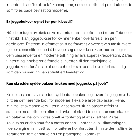
innenfor disse "total look"-konseptene, noe som letter et polert utseende
som føles både bevisst og moderne.
Er joggebukser egnet for pen klesstil?
Når de er laget av eksklusive materialer, som stoffer med silkeeffekt eller
finstrikk, kan joggebukser for kvinner enkelt overføres til en pen
garderobe. Et strømlinjeformet snitt og fravær av overdreven maskinvare
hjelper disse stilene med å bevege seg utover koseklær, noe som gjør
dem passende for en moderne tolkning av avslappet skreddersøm. Zaras
tilnærming innebærer å foredle silhuetten til den tradisjonelle
joggebuksen for å sikre at den beholder sin iboende komfort samtidig
som den passer inn i en sofistikert byestetikk.
Kan skreddersydde bukser brukes med joggesko på jobb?
Kombinasjonen av skreddersydde damebukser og lavprofils joggesko har
blitt en definerende look for moderne, fleksible arbeidsplasser. Rene,
minimalistiske sneakers i lær eller semsket skinn passer effektivt
sammen med rette ben eller lett avkortet skreddersøm, noe som skaper
en balanse mellom profesjonell autoritet og atletisk letthet. Zaras
kolleksjon er designet for å støtte denne "kontor-fleks"-tilnærmingen,
noe som gir en silhuett som prioriterer komfort uten å miste den raffinerte
karakteren som er nøkkelen i en profesjonell kontekst.