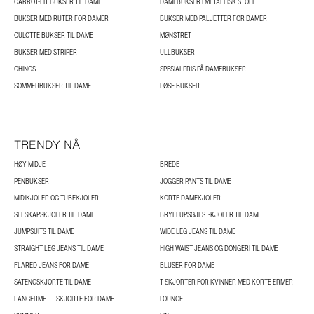
CARROT-FIT BUKSER TIL DAME
DAMEBUKSER I METALLISK STOFF
BUKSER MED RUTER FOR DAMER
BUKSER MED PALJETTER FOR DAMER
CULOTTE BUKSER TIL DAME
MØNSTRET
BUKSER MED STRIPER
ULLBUKSER
CHINOS
SPESIALPRIS PÅ DAMEBUKSER
SOMMERBUKSER TIL DAME
LØSE BUKSER
TRENDY NÅ
HØY MIDJE
BREDE
PENBUKSER
JOGGER PANTS TIL DAME
MIDIKJOLER OG TUBEKJOLER
KORTE DAMEKJOLER
SELSKAPSKJOLER TIL DAME
BRYLLUPSGJEST-KJOLER TIL DAME
JUMPSUITS TIL DAME
WIDE LEG JEANS TIL DAME
STRAIGHT LEG JEANS TIL DAME
HIGH WAIST JEANS OG DONGERI TIL DAME
FLARED JEANS FOR DAME
BLUSER FOR DAME
SATENGSKJORTE TIL DAME
T-SKJORTER FOR KVINNER MED KORTE ERMER
LANGERMET T-SKJORTE FOR DAME
LOUNGE