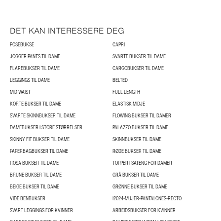
DET KAN INTERESSERE DEG
POSEBUKSE
CAPRI
JOGGER PANTS TIL DAME
SVARTE BUKSER TIL DAME
FLAREBUKSER TIL DAME
CARGOBUKSER TIL DAME
LEGGINGS TIL DAME
BELTED
MID WAIST
FULL LENGTH
KORTE BUKSER TIL DAME
ELASTISK MIDJE
SVARTE SKINNBUKSER TIL DAME
FLOWING BUKSER TIL DAMER
DAMEBUKSER I STORE STØRRELSER
PALAZZO BUKSER TIL DAME
SKINNY FIT BUKSER TIL DAME
SKINNBUKSER TIL DAME
PAPERBAGBUKSER TIL DAME
RØDE BUKSER TIL DAME
ROSA BUKSER TIL DAME
TOPPER I SATENG FOR DAMER
BRUNE BUKSER TIL DAME
GRÅ BUKSER TIL DAME
BEIGE BUKSER TIL DAME
GRØNNE BUKSER TIL DAME
VIDE BENBUKSER
I2024-MUJER-PANTALONES-RECTO
SVART LEGGINGS FOR KVINNER
ARBEIDSBUKSER FOR KVINNER