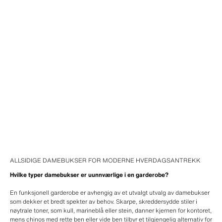
ALLSIDIGE DAMEBUKSER FOR MODERNE HVERDAGSANTREKK
Hvilke typer damebukser er uunnværlige i en garderobe?
En funksjonell garderobe er avhengig av et utvalgt utvalg av damebukser
som dekker et bredt spekter av behov. Skarpe, skreddersydde stiler i
nøytrale toner, som kull, marineblå eller stein, danner kjernen for kontoret,
mens chinos med rette ben eller vide ben tilbyr et tilgjengelig alternativ for