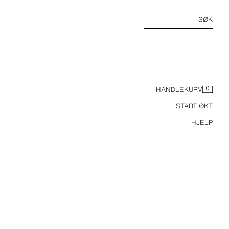
SØK
0
HANDLEKURV
START ØKT
HJELP