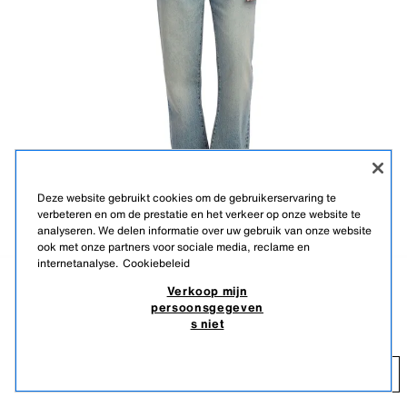
Deze website gebruikt cookies om de gebruikerservaring te
verbeteren en om de prestatie en het verkeer op onze website te
analyseren. We delen informatie over uw gebruik van onze website
ook met onze partners voor sociale media, reclame en
internetanalyse.
Cookiebeleid
Benito Antonio Collection
Verkoop mijn
+5
Beschrijving
Kleur
Samenstelling
Lichaamsmaten
trui in cropped fit van linnen en wol
persoonsgegeven
s niet
49,95 EUR
Lengte model: 190 cm
49
Tricot polo in cropped fit van linnen- en wolgaren. Open hals
TOEVOEGEN
en lange mouwen. Onregelmatige afwerking met een
omgeslagen zoom.