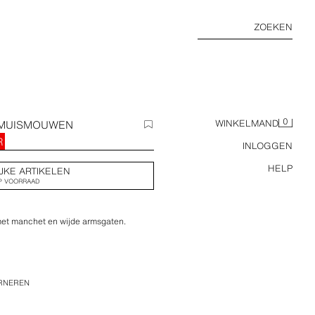
ZOEKEN
0
RMUISMOUWEN
WINKELMAND
R
INLOGGEN
HELP
JKE ARTIKELEN
P VOORRAAD
met manchet en wijde armsgaten.
URNEREN