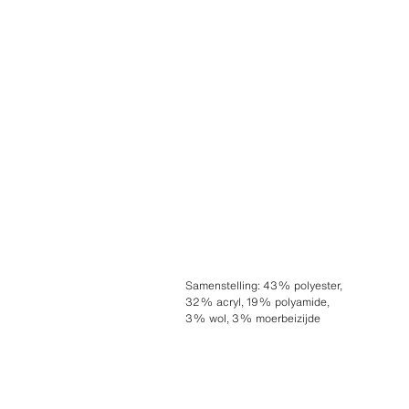
Samenstelling
:
43% polyester,
32% acryl, 19% polyamide,
3% wol, 3% moerbeizijde