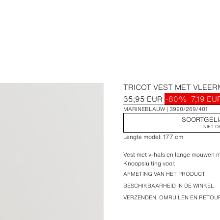
TRICOT VEST MET VLEE
35,95 EUR
-80%
7,19 EU
MARINEBLAUW
3920/269/401
SOORTGELI
NIET O
Lengte model: 177 cm
Vest met v-hals en lange mouwen 
Knoopsluiting voor.
AFMETING VAN HET PRODUCT
BESCHIKBAARHEID IN DE WINKEL
VERZENDEN, OMRUILEN EN RETO