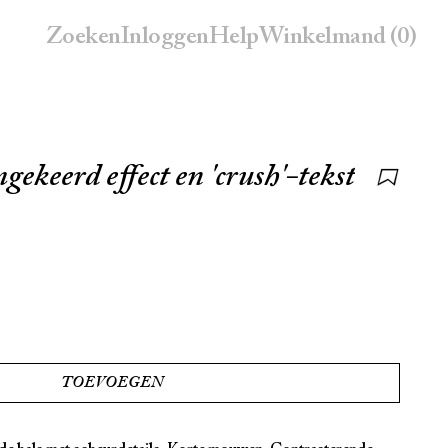
Zoeken
inloggen
Help
Winkelmand
(0)
mgekeerd effect en 'crush'-tekst
TOEVOEGEN