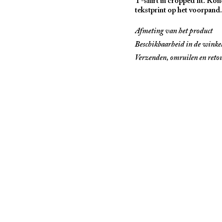
T-shirt in cropped fit. Ro
tekstprint op het voorpand
Het kledingstuk ziet er uni
Afmeting van het product
enigszins in kleur verschill
Beschikbaarheid in de winke
Collectie Benito Antonio
Verzenden, omruilen en reto