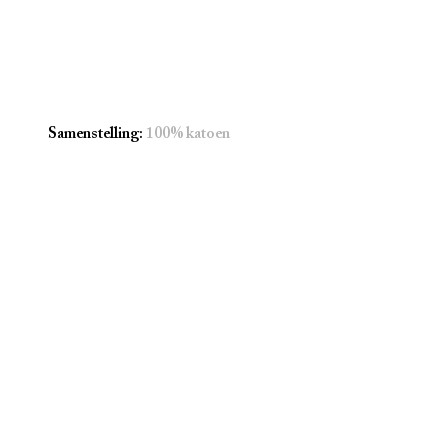
Samenstelling
:
100% katoen