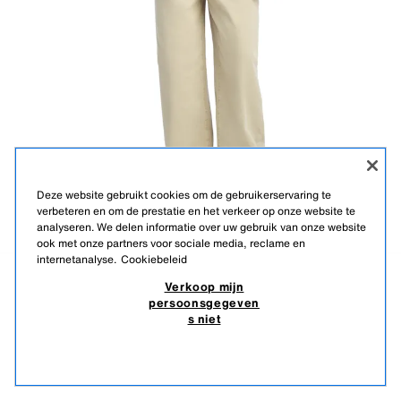
Deze website gebruikt cookies om de gebruikerservaring te
verbeteren en om de prestatie en het verkeer op onze website te
analyseren. We delen informatie over uw gebruik van onze website
ook met onze partners voor sociale media, reclame en
internetanalyse.
Cookiebeleid
Benito Antonio Collection
Verkoop mijn
schoudertas van stof
Beschrijving
Kleur
Samenstelling
Lichaamsmaten
persoonsgegeven
s niet
29,95 EUR
Lengte model: 190 cm
29,
Soortgelijke artikelen
Schoudertas van stof. Hoofdvak met ritssluiting. De
niet op voorraad
binnenkant heeft een zak met ritssluiting en een platte zak.
Schouderband.