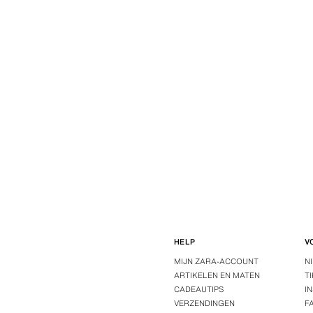
HELP
V
MIJN ZARA-ACCOUNT
N
ARTIKELEN EN MATEN
T
CADEAUTIPS
I
VERZENDINGEN
F