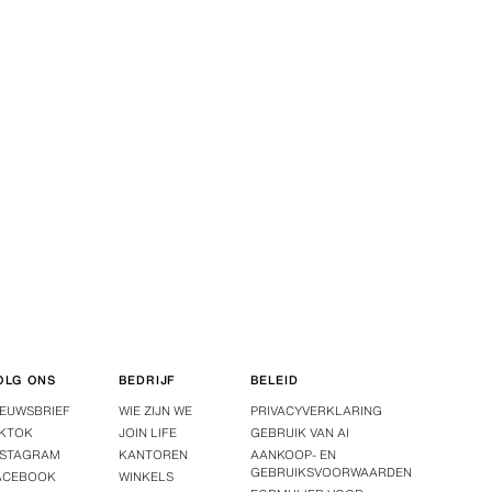
OLG ONS
BEDRIJF
BELEID
IEUWSBRIEF
WIE ZIJN WE
PRIVACYVERKLARING
IKTOK
JOIN LIFE
GEBRUIK VAN AI
NSTAGRAM
KANTOREN
AANKOOP- EN
GEBRUIKSVOORWAARDEN
ACEBOOK
WINKELS