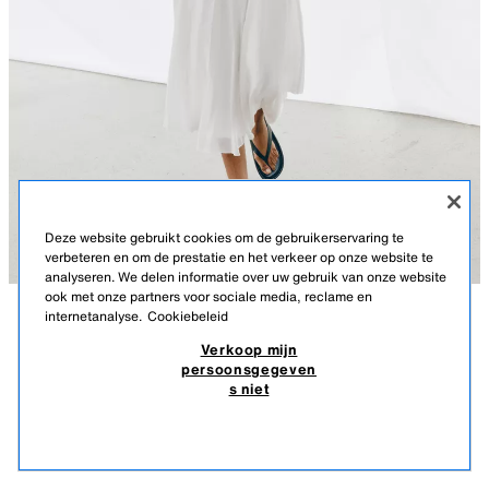
Deze website gebruikt cookies om de gebruikerservaring te
verbeteren en om de prestatie en het verkeer op onze website te
analyseren. We delen informatie over uw gebruik van onze website
ook met onze partners voor sociale media, reclame en
internetanalyse.
Cookiebeleid
BESCHRIJVING
SAMENSTELLING
LICHAAMSMATEN
Verkoop mijn
persoonsgegeven
GROFGEBREIDE TRICOT TOP
Lengte model: 179 cm
s niet
32,95 EUR
-80%
6,59 EUR
Mouwloze top met opstaande kraag.
6,59
ECRU
0014/017/712
SOORTGELIJKE ARTIKELEN
NIET OP VOORRAAD