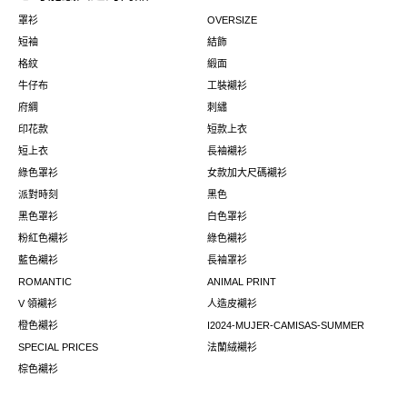
罩衫
OVERSIZE
短袖
結飾
格紋
緞面
牛仔布
工裝襯衫
府綢
刺繡
印花款
短款上衣
短上衣
長袖襯衫
綠色罩衫
女款加大尺碼襯衫
派對時刻
黑色
黑色罩衫
白色罩衫
粉紅色襯衫
綠色襯衫
藍色襯衫
長袖罩衫
ROMANTIC
ANIMAL PRINT
V 領襯衫
人造皮襯衫
橙色襯衫
I2024-MUJER-CAMISAS-SUMMER
SPECIAL PRICES
法蘭絨襯衫
棕色襯衫