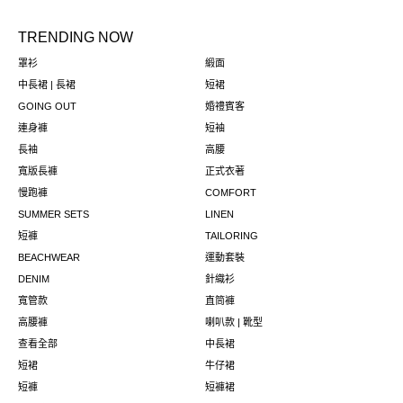
TRENDING NOW
罩衫
緞面
中長裙 | 長裙
短裙
GOING OUT
婚禮賓客
連身褲
短袖
長袖
高腰
寬版長褲
正式衣著
慢跑褲
COMFORT
SUMMER SETS
LINEN
短褲
TAILORING
BEACHWEAR
運動套裝
DENIM
針織衫
寬管款
直筒褲
高腰褲
喇叭款 | 靴型
查看全部
中長裙
短裙
牛仔裙
短褲
短褲裙