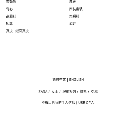
套頭款
風衣
背心
西裝套裝
高跟鞋
樂福鞋
短靴
涼鞋
真皮 | 絨面真皮
繁體中文
ENGLISH
ZARA
/
女士
/
服飾系列
/
襯衫
/
亞麻
不得出售我的个人信息
USE OF AI