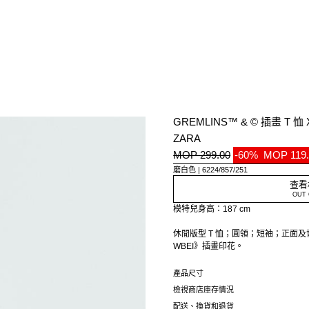
GREMLINS™ & © 插畫 T 恤 X
ZARA
MOP 299.00
-60%
MOP 119.
磨白色
6224/857/251
查看
OUT 
模特兒身高：187 cm
休閒版型 T 恤；圓領；短袖；正面及背
WBEI》插畫印花。
Dylan´s T-Shirt Club x Zara 特別
產品尺寸
檢視商店庫存情況
配送、換貨和退貨