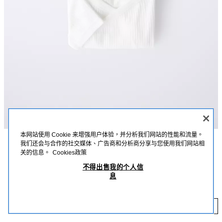
本网站使用 Cookie 来增强用户体验，并分析我们网站的性能和流量。
我们还会与合作的社交媒体、广告商和分析商分享与您使用我们网站相
描述
詳細資訊
MEASUREMENTS
关的信息。
Cookies政策
不得出售我的个人信
3 件裝連體衣；交疊領；短袖；正面交疊式按扣開襟；褲襠底部綴按扣閉合。
3 件裝短袖交疊領連體衣
息
白色
6199/548/250
MOP 139.00
MO
添加