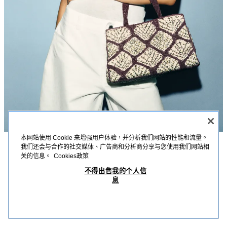
本网站使用 Cookie 来增强用户体验，并分析我们网站的性能和流量。
我们还会与合作的社交媒体、广告商和分析商分享与您使用我们网站相
描述
詳細資訊
MEASUREMENTS
关的信息。
Cookies政策
閃亮串珠托特包
不得出售我的个人信
模特兒身高：174 cm
息
MOP 699.00
-70%
MOP 209.00
托特包；包身飾有亮片；配提帶與可拆式鏈條斜背帶；內含口袋；磁扣閉合。
MOP
查看相似產品
高 x 長 x 寬：12 x 25 x 11 公分
OUT OF STOCK
多色
6176/710/202