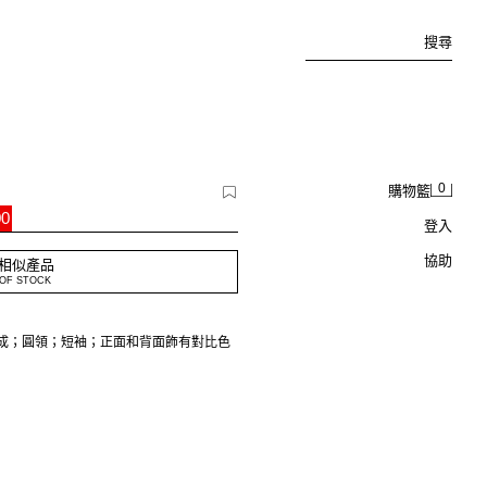
搜尋
0
購物籃
00
登入
協助
相似產品
OF STOCK
製成；圓領；短袖；正面和背面飾有對比色
外觀。因此，實物顏色可能與照片略有差