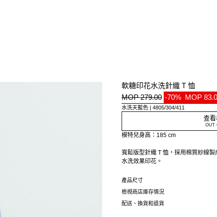
軟糖印花水洗針織 T 恤
MOP 279.00
-70%
MOP 83.
水洗天藍色
4805/304/411
查看
OUT 
模特兒身高：185 cm
寬鬆版型針織 T 恤，採用棉質紗線
水洗效果印花。
本服裝採用特殊水洗工藝，呈現獨特
產品尺寸
異。
檢視商店庫存情況
配送、換貨和退貨