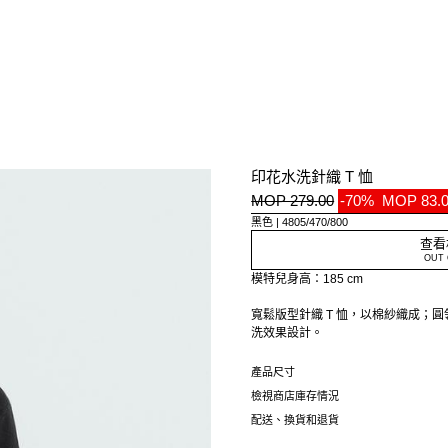
印花水洗針織 T 恤
MOP 279.00
-70%
MOP 83.
黑色
4805/470/800
查看
OUT 
模特兒身高：185 cm
寬鬆版型針織 T 恤，以棉紗織成；
洗效果設計。
此服裝因其特殊的洗滌工藝而具有獨
產品尺寸
不同。
檢視商店庫存情況
配送、換貨和退貨