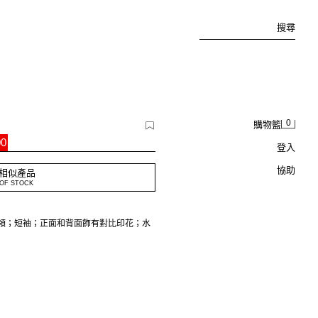
搜尋
0
購物籃
00
登入
協助
相似產品
OF STOCK
圓領；短袖；正面和背面飾有對比印花；水
特外觀。因此，實物顏色可能與照片略有