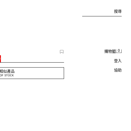
搜尋
0
購物籃
0
登入
協助
相似產品
OF STOCK