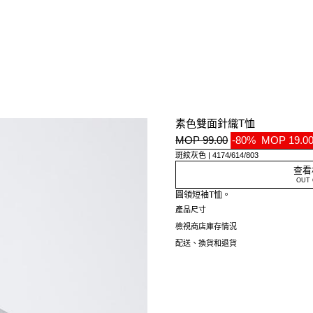
素色雙面針織T恤
MOP 99.00
-80%
MOP 19.0
斑紋灰色
4174/614/803
查看
OUT 
圓領短袖T恤。
產品尺寸
檢視商店庫存情況
配送、換貨和退貨