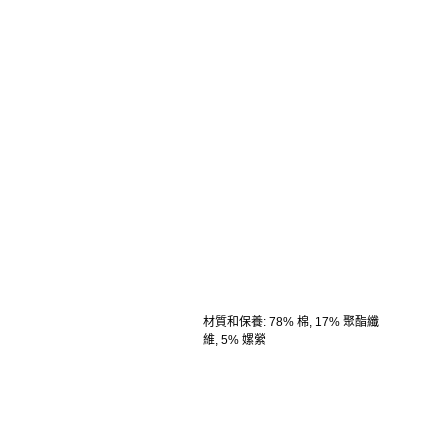
材質和保養
:
78% 棉, 17% 聚酯纖
維, 5% 嫘縈