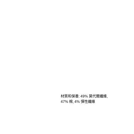
材質和保養
:
49% 莫代爾纖維,
47% 棉, 4% 彈性纖維