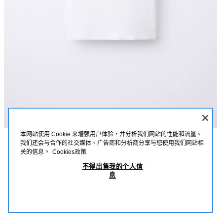
本网站使用 Cookie 来增强用户体验，并分析我们网站的性能和流量。
我们还会与合作的社交媒体、广告商和分析商分享与您使用我们网站相
描述
詳細資訊
MEASUREMENTS
关的信息。
Cookies政策
素色交織棉T恤
不得出售我的个人信
圓領短袖T恤。
息
白色
4174/608/250
MOP 89.00
-80%
MOP 17.00
MOP 
查看相似產品
OUT OF STOCK