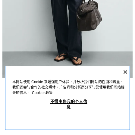
本网站使用 Cookie 来增强用户体验，并分析我们网站的性能和流量。
我们还会与合作的社交媒体、广告商和分析商分享与您使用我们网站相
描述
詳細資訊
MEASUREMENTS
关的信息。
Cookies政策
棉麻混紡標準版 POLO 衫
不得出售我的个人信
模特兒身高：186 cm
息
MOP 599.00
-70%
MOP 179.00
棉麻混紡針織標準版 POLO 衫；翻領；前開襟；短袖；羅紋邊飾。
MOP 
苔蘚綠
2632/302/502
查看相似產品
OUT OF STOCK