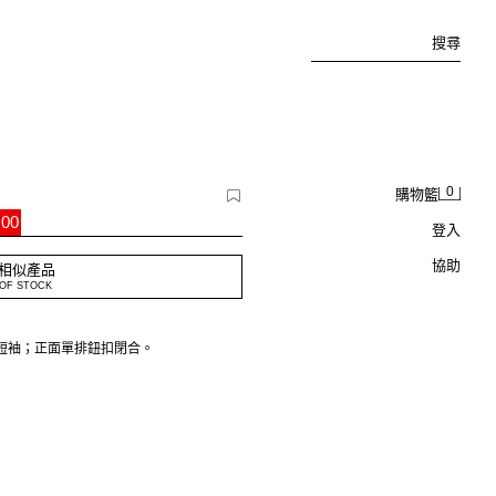
搜尋
0
購物籃
.00
登入
協助
相似產品
OF STOCK
短袖；正面單排鈕扣閉合。