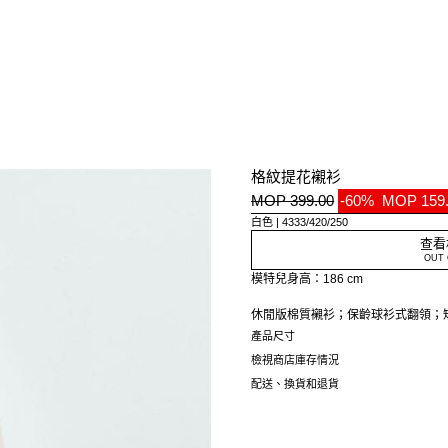
格紋提花襯衫
MOP 399.00
-60%
MOP 159
白色
4333/420/250
查看
OUT 
模特兒身高：186 cm
休閒版棉質襯衫；保齡球衫式翻領；
產品尺寸
檢視商店庫存情況
配送、換貨和退貨