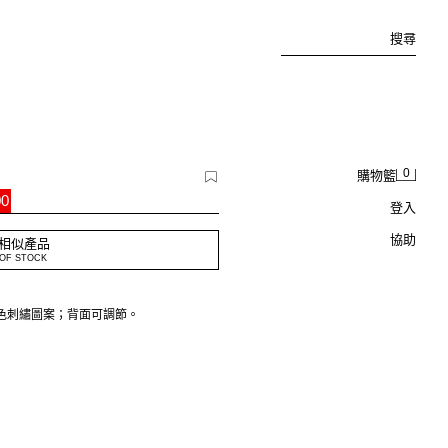
搜尋
0
購物籃
00
登入
協助
相似產品
OF STOCK
色刺繡圖案；背面可調節。