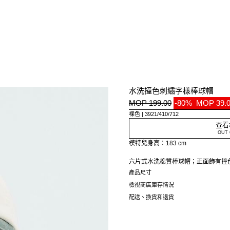
水洗撞色刺繡字樣棒球帽
MOP 199.00
-80%
MOP 39.
裸色
3921/410/712
查看
OUT 
模特兒身高：183 cm
六片式水洗棉質棒球帽；正面飾有撞
產品尺寸
檢視商店庫存情況
配送、換貨和退貨