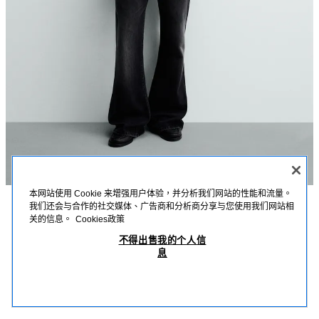
本网站使用 Cookie 来增强用户体验，并分析我们网站的性能和流量。
我们还会与合作的社交媒体、广告商和分析商分享与您使用我们网站相
描述
詳細資訊
MEASUREMENTS
关的信息。
Cookies政策
褪色印花針織 T 恤
不得出售我的个人信
模特兒身高：185 cm
息
MOP 279.00
-70%
MOP 83.00
寬鬆版型 T 恤；採用棉質紗線針織而成；圓領；短袖；正面飾有對比色褪色
MOP
印花。
查看相似產品
OUT OF STOCK
裸色
4090/412/712
本款服飾採用特殊水洗工藝，呈現獨特外觀。因此，實物顏色可能與照片略有