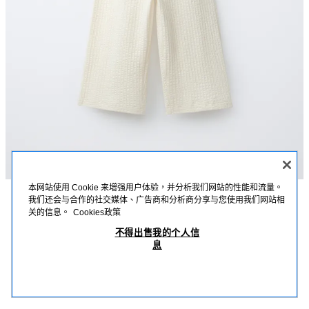
本网站使用 Cookie 来增强用户体验，并分析我们网站的性能和流量。
我们还会与合作的社交媒体、广告商和分析商分享与您使用我们网站相
描述
詳細資訊
MEASUREMENTS
关的信息。
Cookies政策
刺繡連身褲
不得出售我的个人信
連身褲；平領；細肩帶；肩部飾有海洋風刺繡圖案；背面配鬆緊帶細節。
息
淡藍綠色
4012/622/425
MOP 219.00
-80%
MOP 43.00
MOP
查看相似產品
OUT OF STOCK