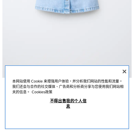
本网站使用 Cookie 来增强用户体验，并分析我们网站的性能和流量。
我们还会与合作的社交媒体、广告商和分析商分享与您使用我们网站相
描述
詳細資訊
MEASUREMENTS
关的信息。
Cookies政策
刺繡牛仔布上衣
不得出售我的个人信
牛仔布上衣；平領；細肩帶；正面配按扣；刺繡設計。
息
藍色
4441/849/400
MOP 199.00
-80%
MOP 39.00
MOP
查看相似產品
OUT OF STOCK