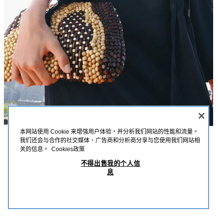
本网站使用 Cookie 来增强用户体验，并分析我们网站的性能和流量。
我们还会与合作的社交媒体、广告商和分析商分享与您使用我们网站相
描述
詳細資訊
MEASUREMENTS
关的信息。
Cookies政策
串珠手拿包
不得出售我的个人信
串珠手拿包；多色串珠設計；內置口袋；硬挺手提設計；配可拆卸鏈條斜背
息
帶；拉鍊開合。
MOP 699.00
-70%
MOP 209.00
MOP
高 x 長 x 寬：18 x 29 x 3 公分
查看相似產品
棕色
6250/710/700
OUT OF STOCK