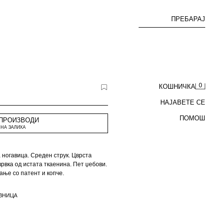
ПРЕБАРАЈ
0
КОШНИЧКА
НАЈАВЕТЕ СЕ
ПОМОШ
 ПРОИЗВОДИ
НА ЗАЛИХА
 ногавица. Среден струк. Цврста
врвка од истата ткаенина. Пет џебови.
ање со патент и копче.
ВНИЦА