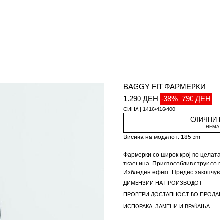
BAGGY FIT ФАРМЕРКИ
1.290 ДЕН
-38%
790 ДЕН
СИНА
1416/416/400
СЛИЧНИ
НЕМА 
Висина на моделот: 185 cm
Фармерки со широк крој по целата
ткаенина. Приспособлив струк со 
Избледен ефект. Предно закопчув
ДИМЕНЗИИ НА ПРОИЗВОДОТ
ПРОВЕРИ ДОСТАПНОСТ ВО ПРОДА
ИСПОРАКА, ЗАМЕНИ И ВРАЌАЊА