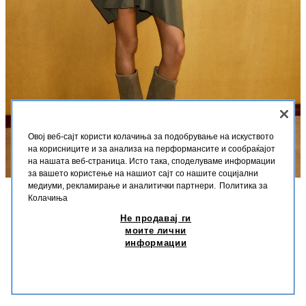
Овој веб-сајт користи колачиња за подобрување на искуството
на корисниците и за анализа на перформансите и сообраќајот
на нашата веб-страница. Исто така, споделуваме информации
за вашето користење на нашиот сајт со нашите социјални
медиуми, рекламирање и аналитички партнери.
Политика за
Колачиња
ОПИС
СОСТАВ
ДИМЕНЗИИ
Не продавај ги
ЧИЗМИ ОД ВЕЛУР
моите лични
Висина на моделот: 180 cm
информации
1.790 ДЕН
-27%
1.290 ДЕН
Чизми од велур. Лесно облекување. Дебела потпетица. Заоблен врв.
1.29
СЛИЧНИ ПРОИЗВОДИ
Висина на потпетица: 5 cm.
НЕМА НА ЗАЛИХА
КАФЕАВА
3011/710/700