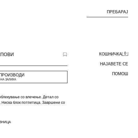
ПРЕБАРАЈ
0
ЕПОВИ
КОШНИЧКА
НАЈАВЕТЕ СЕ
ПОМОШ
 ПРОИЗВОДИ
НА ЗАЛИХА
облекување со влечење. Детал со
. Ниска блок потпетица. Завршени со
ВНИЦА