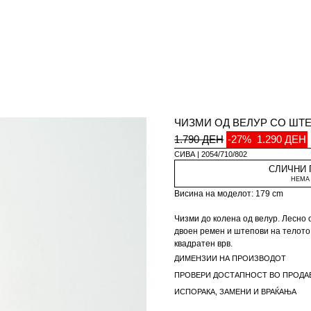
ЧИЗМИ ОД ВЕЛУР СО ШТ
1.790 ДЕН
-27%
1.290 ДЕН
СИВА
2054/710/802
СЛИЧНИ
НЕМА 
Висина на моделот: 179 cm
Чизми до колена од велур. Лесно 
двоен ремен и штепови на телото
квадратен врв.
ДИМЕНЗИИ НА ПРОИЗВОДОТ
Висина на потпетица: 3,5 cm
ПРОВЕРИ ДОСТАПНОСТ ВО ПРОДА
ИСПОРАКА, ЗАМЕНИ И ВРАЌАЊА