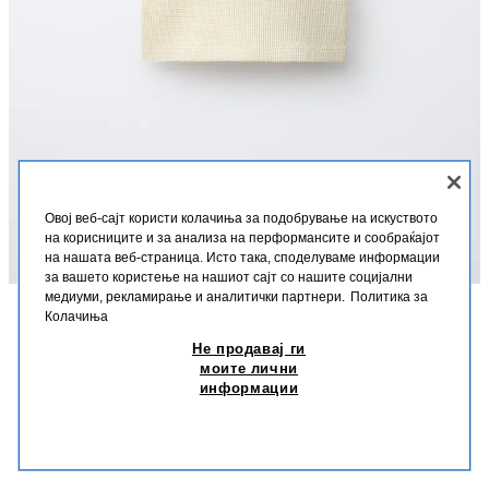
Овој веб-сајт користи колачиња за подобрување на искуството
на корисниците и за анализа на перформансите и сообраќајот
на нашата веб-страница. Исто така, споделуваме информации
за вашето користење на нашиот сајт со нашите социјални
медиуми, рекламирање и аналитички партнери.
Политика за
Колачиња
ОПИС
СОСТАВ
ДИМЕНЗИИ
Не продавај ги
ТОП СО ВАФЕЛ ТЕКСТУРА И ТЕКСТ
моите лични
Топ со кружен изрез и ракави без ракави. Закопчување со копчиња на
информации
предниот дел. Текстуален принт на градите.
250 ДЕН
-24%
190 ДЕН
ЖОЛТА
6208/644/300
190
СЛИЧНИ ПРОИЗВОДИ
НЕМА НА ЗАЛИХА