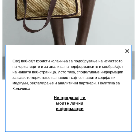
Овој веб-сајт користи колачиња за подобрување на искуството
на корисниците и за анализа на перформансите и сообраќајот
на нашата веб-страница. Исто така, споделуваме информации
за вашето користење на нашиот сајт со нашите социјални
медиуми, рекламирање и аналитички партнери.
Политика за
Колачиња
ОПИС
СОСТАВ
ДИМЕНЗИИ
Не продавај ги
ТКАЕНА ЧАНТА ЗА ПАЗАРУВАЊЕ
моите лични
Висина на моделот: 188 cm
информации
990 ДЕН
-20%
790 ДЕН
Ткаена чанта за пазарување. Главна преграда без закопчување.
790
Внатре има рамен џеб. Две рачки.
СЛИЧНИ ПРОИЗВОДИ
НЕМА НА ЗАЛИХА
КАФЕАВА
3350/720/700
Висина x Должина x Ширина: 42 x 34 x 11 cm.