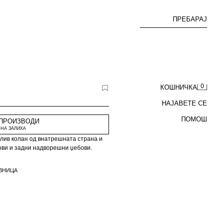
ПРЕБАРАЈ
0
КОШНИЧКА
НАЈАВЕТЕ СЕ
ПОМОШ
 ПРОИЗВОДИ
НА ЗАЛИХА
лив колан од внатрешната страна и
ови и задни надворешни џебови.
ВНИЦА