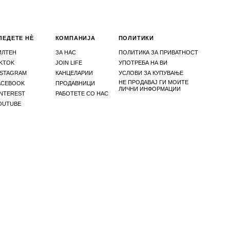
ЛЕДЕТЕ НЀ
КОМПАНИЈА
ПОЛИТИКИ
ИЛТЕН
ЗА НАС
ПОЛИТИКА ЗА ПРИВАТНОСТ
IKTOK
JOIN LIFE
УПОТРЕБА НА ВИ
NSTAGRAM
КАНЦЕЛАРИИ
УСЛОВИ ЗА КУПУВАЊЕ
НЕ ПРОДАВАЈ ГИ МОИТЕ
ACEBOOK
ПРОДАВНИЦИ
ЛИЧНИ ИНФОРМАЦИИ
INTEREST
РАБОТЕТЕ СО НАС
OUTUBE