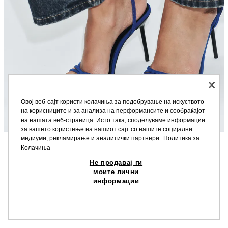
Овој веб-сајт користи колачиња за подобрување на искуството
на корисниците и за анализа на перформансите и сообраќајот
на нашата веб-страница. Исто така, споделуваме информации
за вашето користење на нашиот сајт со нашите социјални
медиуми, рекламирање и аналитички партнери.
Политика за
Колачиња
ОПИС
СОСТАВ
ДИМЕНЗИИ
Не продавај ги
САНДАЛИ СО ВИСОКА ПОТПЕТИЦА И ВКРСТЕНИ
РЕМЧИЊА
моите лични
Сандали. Ремчиња на предниот дел. Закопчување со ремче и тока на
информации
глуждот. Висока тенка потпетица. Кружен врв.
1.290 ДЕН
-23%
990 ДЕН
990
Висина на потпетица: 10 cm.
СЛИЧНИ ПРОИЗВОДИ
СИНКАВА
3398/710/420
НЕМА НА ЗАЛИХА