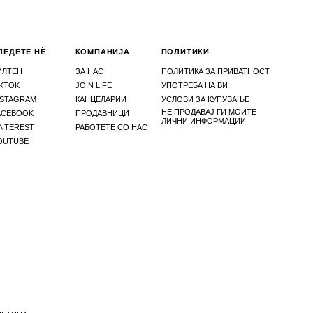
ЛЕДЕТЕ НЀ
КОМПАНИЈА
ПОЛИТИКИ
ИЛТЕН
ЗА НАС
ПОЛИТИКА ЗА ПРИВАТНОСТ
IKTOK
JOIN LIFE
УПОТРЕБА НА ВИ
NSTAGRAM
КАНЦЕЛАРИИ
УСЛОВИ ЗА КУПУВАЊЕ
НЕ ПРОДАВАЈ ГИ МОИТЕ
ACEBOOK
ПРОДАВНИЦИ
ЛИЧНИ ИНФОРМАЦИИ
INTEREST
РАБОТЕТЕ СО НАС
OUTUBE