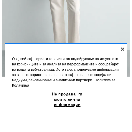
Овој веб-сајт користи колачиња за подобрување на искуството
на корисниците и за анализа на перформансите и сообраќајот
на нашата веб-страница. Исто така, споделуваме информации
за вашето користење на нашиот сајт со нашите социјални
медиуми, рекламирање и аналитички партнери.
Политика за
Колачиња
ОПИС
СОСТАВ
ДИМЕНЗИИ
Не продавај ги
ПАНТАЛОНИ ВО РАБОТНИЧКИ СТИЛ СО ЏЕБ AARON
LEVINE X ZARA
моите лични
Висина на моделот: 188 cm
информации
2.590 ДЕН
-23%
1.990 ДЕН
Панталони со слободен крој изработени од памучна ткаенина со
1.99
дијагонална структура. Имаат пет џебови, надворешен џеб и
СЛИЧНИ ПРОИЗВОДИ
повеќенаменска лента на ногавицата, нежно избледен ефект и
НЕМА НА ЗАЛИХА
БЕЛА
3991/460/250
закопчување со патент и горно копче.